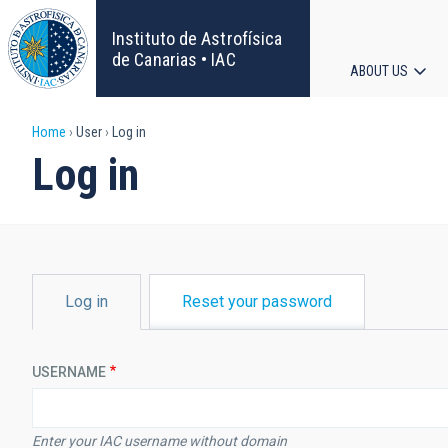
Skip
to
Instituto de Astrofísica
main
de Canarias • IAC
ABOUT US
content
Main
Breadcrumb
Home
User
Log in
navigat
Log in
PRIMARY
Log in
Reset your password
TABS
USERNAME
Enter your IAC username without domain