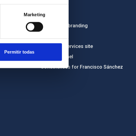
Employment
Marketing
Tenders
Institutional branding
RSS
Electronic services site
Permitir todas
Ethics channel
Condolences for Francisco Sánchez