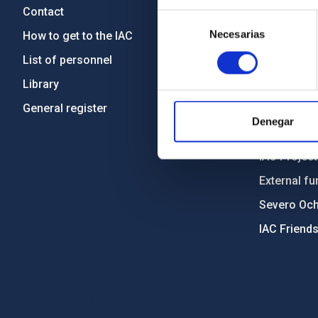
Contact
Legislation
Selección
Necesarias
de
How to get to the IAC
Transpare
consentimiento
List of personnel
Code of eth
Library
Gender equa
General register
Environment
Denegar
Forever IA
IAC Projec
External fu
Severo Oc
IAC Friend
PostFooter > Newsletter link