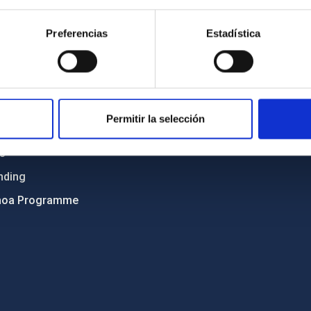
Sitemap
Preferencias
Estadística
ncy
Privacy policy
ics and anti-fraud policy
Legal notice
lity and diversity
Cookies policy
 and Sustainability
Accessibility
Permitir la selección
C
ts
nding
hoa Programme
s