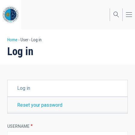
Skip
to
main
content
Breadcrumb
Home
User
Log in
Log in
PRIMARY
Log in
TABS
Reset your password
USERNAME