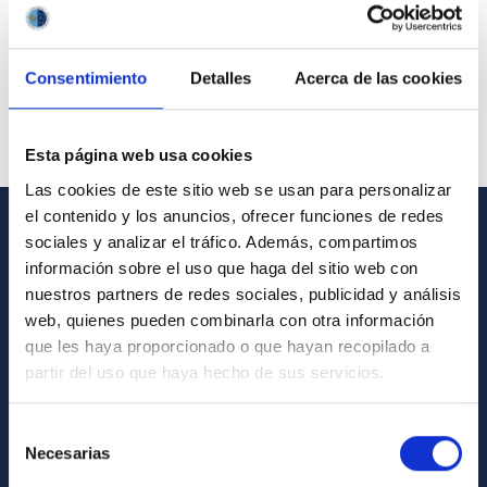
Consentimiento
Detalles
Acerca de las cookies
Esta página web usa cookies
Las cookies de este sitio web se usan para personalizar
el contenido y los anuncios, ofrecer funciones de redes
sociales y analizar el tráfico. Además, compartimos
GENERAL INFORMATION
información sobre el uso que haga del sitio web con
nuestros partners de redes sociales, publicidad y análisis
Contact
web, quienes pueden combinarla con otra información
How to get to the IAC
que les haya proporcionado o que hayan recopilado a
List of personnel
partir del uso que haya hecho de sus servicios.
Library
Selección
General register
Necesarias
de
consentimiento