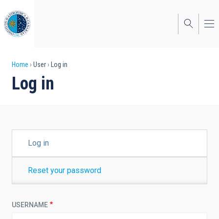
Skip
to
main
content
Breadcrumb
Home
User
Log in
Log in
PRIMARY
Log in
TABS
Reset your password
USERNAME