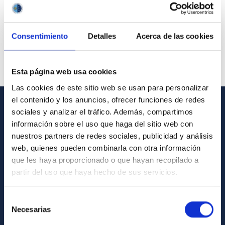
Consentimiento
Detalles
Acerca de las cookies
Esta página web usa cookies
Las cookies de este sitio web se usan para personalizar
el contenido y los anuncios, ofrecer funciones de redes
sociales y analizar el tráfico. Además, compartimos
GENERAL INFORMATION
información sobre el uso que haga del sitio web con
nuestros partners de redes sociales, publicidad y análisis
Contact
web, quienes pueden combinarla con otra información
How to get to the IAC
que les haya proporcionado o que hayan recopilado a
List of personnel
partir del uso que haya hecho de sus servicios.
Library
Selección
General register
Necesarias
de
consentimiento