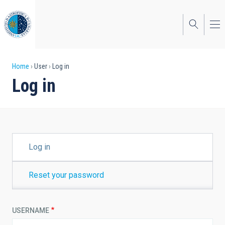
Skip
to
main
content
Breadcrumb
Home
User
Log in
Log in
PRIMARY
Log in
TABS
Reset your password
USERNAME