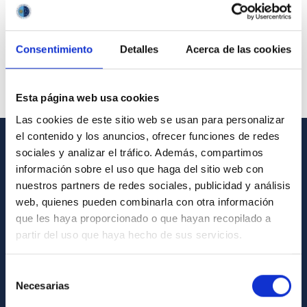
Consentimiento
Detalles
Acerca de las cookies
Esta página web usa cookies
Las cookies de este sitio web se usan para personalizar
el contenido y los anuncios, ofrecer funciones de redes
sociales y analizar el tráfico. Además, compartimos
GENERAL INFORMATION
información sobre el uso que haga del sitio web con
nuestros partners de redes sociales, publicidad y análisis
Contact
web, quienes pueden combinarla con otra información
How to get to the IAC
que les haya proporcionado o que hayan recopilado a
List of personnel
partir del uso que haya hecho de sus servicios.
Library
Selección
General register
Necesarias
de
consentimiento