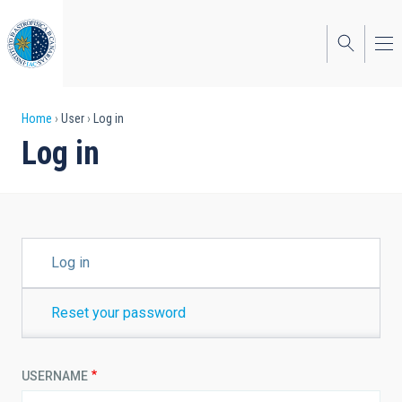
Skip
to
main
content
Breadcrumb
Home
User
Log in
Log in
PRIMARY
Log in
TABS
Reset your password
USERNAME