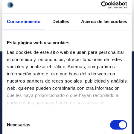
Consentimiento
Detalles
Acerca de las cookies
Esta página web usa cookies
Las cookies de este sitio web se usan para personalizar
el contenido y los anuncios, ofrecer funciones de redes
sociales y analizar el tráfico. Además, compartimos
GENERAL INFORMATION
información sobre el uso que haga del sitio web con
nuestros partners de redes sociales, publicidad y análisis
Contact
web, quienes pueden combinarla con otra información
How to get to the IAC
que les haya proporcionado o que hayan recopilado a
List of personnel
partir del uso que haya hecho de sus servicios.
Library
Selección
General register
Necesarias
de
consentimiento