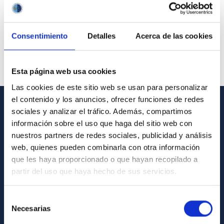
Consentimiento
Detalles
Acerca de las cookies
Esta página web usa cookies
Las cookies de este sitio web se usan para personalizar
el contenido y los anuncios, ofrecer funciones de redes
sociales y analizar el tráfico. Además, compartimos
GENERAL INFORMATION
información sobre el uso que haga del sitio web con
nuestros partners de redes sociales, publicidad y análisis
Contact
web, quienes pueden combinarla con otra información
How to get to the IAC
que les haya proporcionado o que hayan recopilado a
List of personnel
partir del uso que haya hecho de sus servicios.
Library
Selección
General register
Necesarias
de
consentimiento