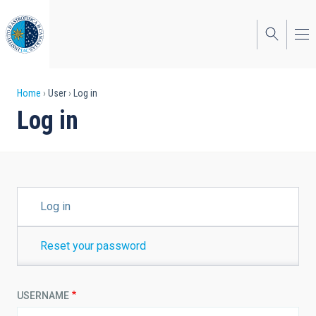
Skip
to
main
content
Breadcrumb
Home
User
Log in
Log in
PRIMARY
Log in
TABS
Reset your password
USERNAME