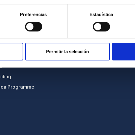
Sitemap
Preferencias
Estadística
ncy
Privacy policy
ics and anti-fraud policy
Legal notice
lity and diversity
Cookies policy
 and Sustainability
Accessibility
Permitir la selección
C
ts
nding
hoa Programme
s