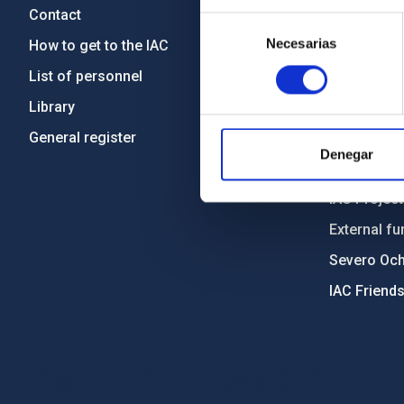
Contact
Legislation
Selección
Necesarias
de
How to get to the IAC
Transpare
consentimiento
List of personnel
Code of eth
Library
Gender equa
General register
Environment
Denegar
Forever IA
IAC Projec
External fu
Severo Oc
IAC Friend
PostFooter > Newsletter link