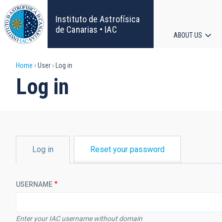
Skip
to
Instituto de Astrofísica
main
de Canarias • IAC
ABOUT US
content
Main
Breadcrumb
Home
User
Log in
navigat
Log in
PRIMARY
Log in
Reset your password
TABS
USERNAME
Enter your IAC username without domain