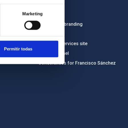
Employment
Marketing
Tenders
Institutional branding
RSS
Electronic services site
Permitir todas
Ethics channel
Condolences for Francisco Sánchez