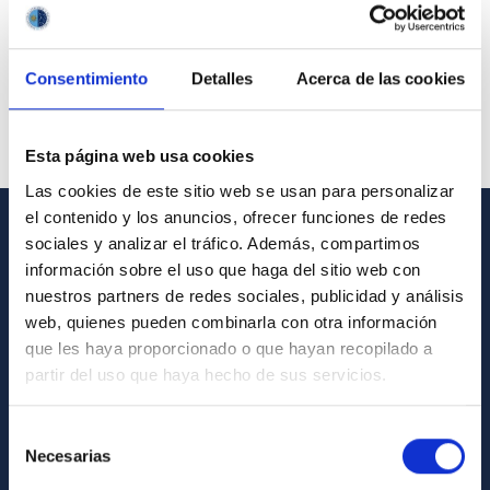
Consentimiento
Detalles
Acerca de las cookies
Esta página web usa cookies
Las cookies de este sitio web se usan para personalizar
el contenido y los anuncios, ofrecer funciones de redes
sociales y analizar el tráfico. Además, compartimos
GENERAL INFORMATION
información sobre el uso que haga del sitio web con
nuestros partners de redes sociales, publicidad y análisis
Contact
web, quienes pueden combinarla con otra información
How to get to the IAC
que les haya proporcionado o que hayan recopilado a
List of personnel
partir del uso que haya hecho de sus servicios.
Library
Selección
General register
Necesarias
de
consentimiento