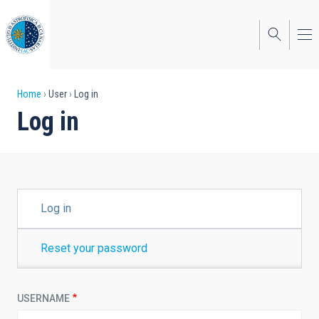
Skip
to
main
content
Breadcrumb
Home
User
Log in
Log in
PRIMARY
Log in
TABS
Reset your password
USERNAME