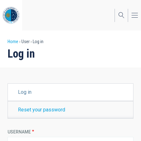
Skip
to
main
content
Breadcrumb
Home
User
Log in
Log in
PRIMARY
Log in
TABS
Reset your password
USERNAME