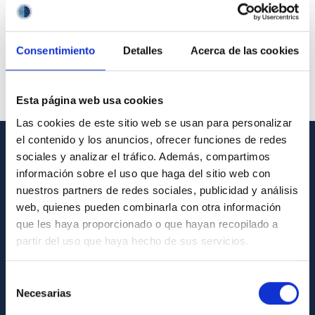
Consentimiento
Detalles
Acerca de las cookies
Esta página web usa cookies
Las cookies de este sitio web se usan para personalizar
el contenido y los anuncios, ofrecer funciones de redes
sociales y analizar el tráfico. Además, compartimos
GENERAL INFORMATION
información sobre el uso que haga del sitio web con
nuestros partners de redes sociales, publicidad y análisis
Contact
web, quienes pueden combinarla con otra información
How to get to the IAC
que les haya proporcionado o que hayan recopilado a
List of personnel
partir del uso que haya hecho de sus servicios.
Library
Selección
General register
Necesarias
de
consentimiento