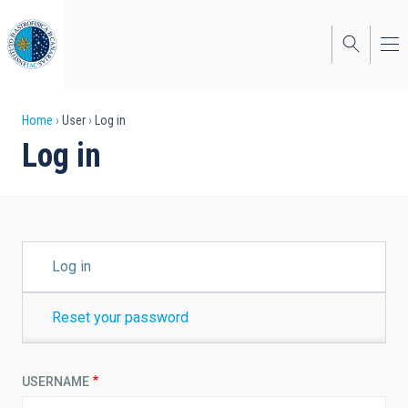
Skip
to
main
content
Breadcrumb
Home
User
Log in
Log in
PRIMARY
Log in
TABS
Reset your password
USERNAME