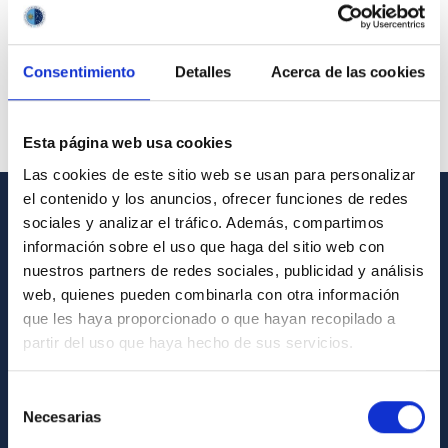
Consentimiento
Detalles
Acerca de las cookies
Esta página web usa cookies
Las cookies de este sitio web se usan para personalizar
el contenido y los anuncios, ofrecer funciones de redes
sociales y analizar el tráfico. Además, compartimos
GENERAL INFORMATION
información sobre el uso que haga del sitio web con
nuestros partners de redes sociales, publicidad y análisis
Contact
web, quienes pueden combinarla con otra información
How to get to the IAC
que les haya proporcionado o que hayan recopilado a
List of personnel
partir del uso que haya hecho de sus servicios.
Library
Selección
General register
Necesarias
de
consentimiento