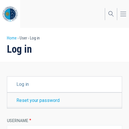
Skip
to
main
content
Breadcrumb
Home
User
Log in
Log in
PRIMARY
Log in
TABS
Reset your password
USERNAME