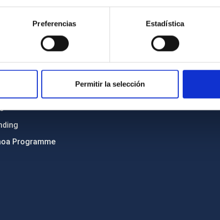
Sitemap
Preferencias
Estadística
ncy
Privacy policy
ics and anti-fraud policy
Legal notice
lity and diversity
Cookies policy
 and Sustainability
Accessibility
Permitir la selección
C
ts
nding
hoa Programme
s