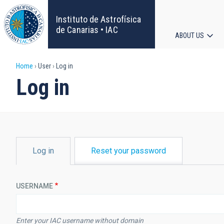
Skip
to
Instituto de Astrofísica
main
de Canarias • IAC
ABOUT US
content
Main
Breadcrumb
Home
User
Log in
navigat
Log in
PRIMARY
Log in
Reset your password
TABS
USERNAME
Enter your IAC username without domain