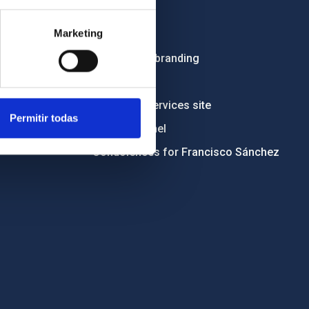
Employment
Marketing
Tenders
Institutional branding
RSS
Electronic services site
Permitir todas
Ethics channel
Condolences for Francisco Sánchez