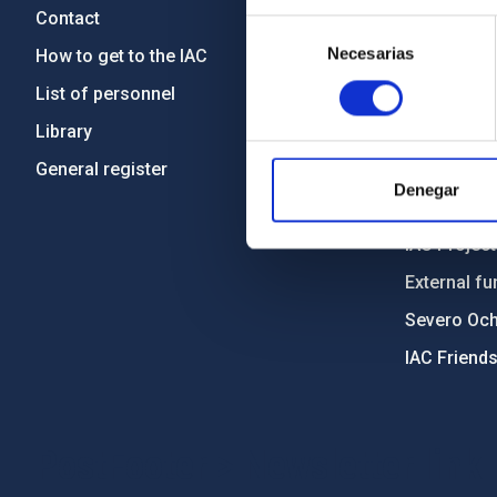
Contact
Legislation
Selección
Necesarias
de
How to get to the IAC
Transpare
consentimiento
List of personnel
Code of eth
Library
Gender equa
General register
Environment
Denegar
Forever IA
IAC Projec
External fu
Severo Oc
IAC Friend
PostFooter > Newsletter link