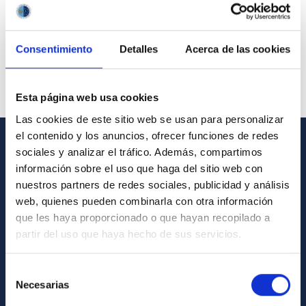
Consentimiento
Detalles
Acerca de las cookies
Esta página web usa cookies
Las cookies de este sitio web se usan para personalizar
el contenido y los anuncios, ofrecer funciones de redes
sociales y analizar el tráfico. Además, compartimos
GENERAL INFORMATION
información sobre el uso que haga del sitio web con
nuestros partners de redes sociales, publicidad y análisis
Contact
web, quienes pueden combinarla con otra información
How to get to the IAC
que les haya proporcionado o que hayan recopilado a
List of personnel
partir del uso que haya hecho de sus servicios.
Library
Selección
General register
Necesarias
de
consentimiento