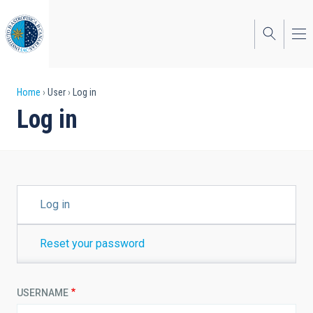
Skip
to
main
content
Breadcrumb
Home
User
Log in
Log in
PRIMARY
Log in
TABS
Reset your password
USERNAME