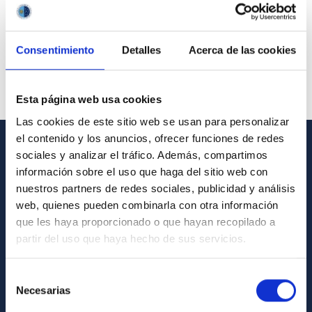
Consentimiento
Detalles
Acerca de las cookies
Esta página web usa cookies
Las cookies de este sitio web se usan para personalizar
el contenido y los anuncios, ofrecer funciones de redes
sociales y analizar el tráfico. Además, compartimos
GENERAL INFORMATION
información sobre el uso que haga del sitio web con
nuestros partners de redes sociales, publicidad y análisis
Contact
web, quienes pueden combinarla con otra información
How to get to the IAC
que les haya proporcionado o que hayan recopilado a
List of personnel
partir del uso que haya hecho de sus servicios.
Library
Selección
General register
Necesarias
de
consentimiento