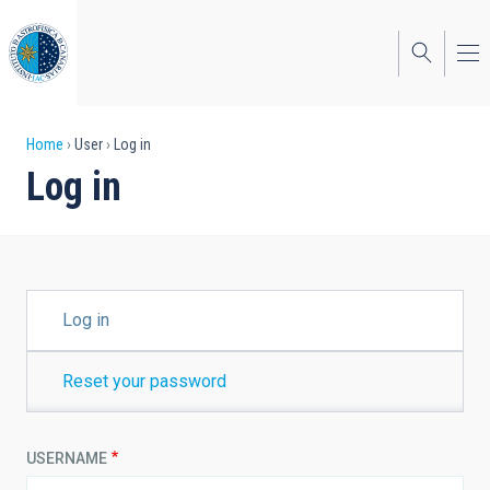
Skip
to
main
content
Breadcrumb
Home
User
Log in
Log in
PRIMARY
Log in
TABS
Reset your password
USERNAME