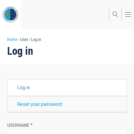
Skip
to
main
content
Breadcrumb
Home
User
Log in
Log in
PRIMARY
Log in
TABS
Reset your password
USERNAME