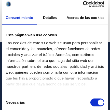
Consentimiento
Detalles
Acerca de las cookies
Esta página web usa cookies
Las cookies de este sitio web se usan para personalizar
el contenido y los anuncios, ofrecer funciones de redes
sociales y analizar el tráfico. Además, compartimos
GENERAL INFORMATION
información sobre el uso que haga del sitio web con
nuestros partners de redes sociales, publicidad y análisis
Contact
web, quienes pueden combinarla con otra información
How to get to the IAC
que les haya proporcionado o que hayan recopilado a
List of personnel
partir del uso que haya hecho de sus servicios.
Library
Selección
General register
Necesarias
de
consentimiento