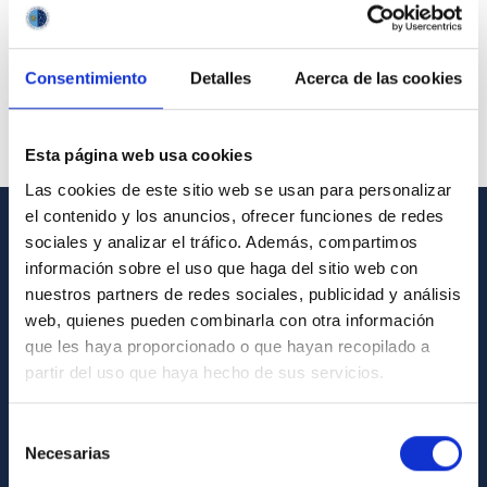
Consentimiento
Detalles
Acerca de las cookies
Esta página web usa cookies
Las cookies de este sitio web se usan para personalizar
el contenido y los anuncios, ofrecer funciones de redes
sociales y analizar el tráfico. Además, compartimos
GENERAL INFORMATION
información sobre el uso que haga del sitio web con
nuestros partners de redes sociales, publicidad y análisis
Contact
web, quienes pueden combinarla con otra información
How to get to the IAC
que les haya proporcionado o que hayan recopilado a
List of personnel
partir del uso que haya hecho de sus servicios.
Library
Selección
General register
Necesarias
de
consentimiento