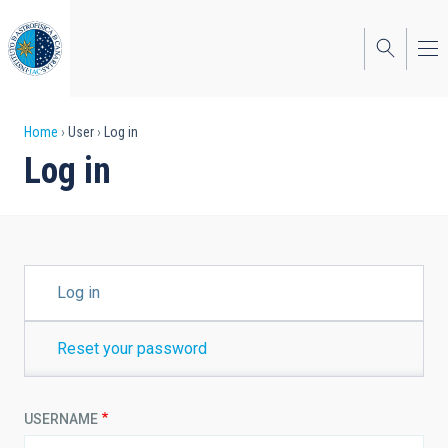
Skip
to
main
content
Breadcrumb
Home
User
Log in
Log in
PRIMARY
Log in
TABS
Reset your password
USERNAME