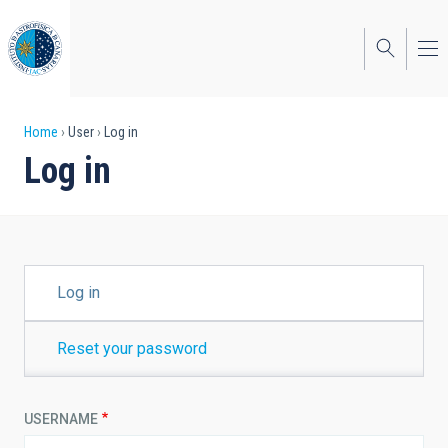
Skip
to
main
content
Breadcrumb
Home
User
Log in
Log in
PRIMARY
Log in
TABS
Reset your password
USERNAME