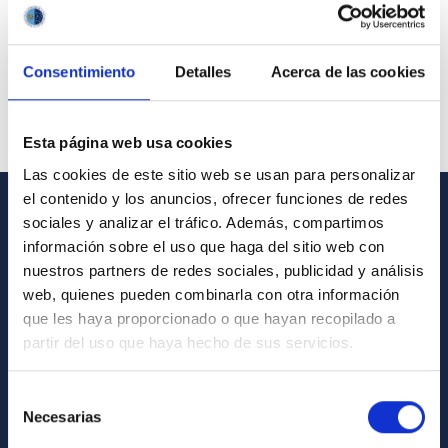
Consentimiento
Detalles
Acerca de las cookies
Esta página web usa cookies
Las cookies de este sitio web se usan para personalizar
el contenido y los anuncios, ofrecer funciones de redes
sociales y analizar el tráfico. Además, compartimos
GENERAL INFORMATION
información sobre el uso que haga del sitio web con
nuestros partners de redes sociales, publicidad y análisis
Contact
web, quienes pueden combinarla con otra información
How to get to the IAC
que les haya proporcionado o que hayan recopilado a
List of personnel
partir del uso que haya hecho de sus servicios.
Library
Selección
General register
Necesarias
de
consentimiento