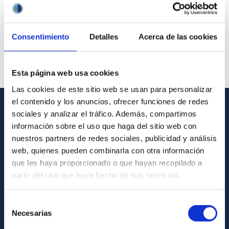
Consentimiento
Detalles
Acerca de las cookies
Esta página web usa cookies
Las cookies de este sitio web se usan para personalizar
el contenido y los anuncios, ofrecer funciones de redes
sociales y analizar el tráfico. Además, compartimos
GENERAL INFORMATION
información sobre el uso que haga del sitio web con
nuestros partners de redes sociales, publicidad y análisis
Contact
web, quienes pueden combinarla con otra información
How to get to the IAC
que les haya proporcionado o que hayan recopilado a
List of personnel
partir del uso que haya hecho de sus servicios.
Library
Selección
General register
Necesarias
de
consentimiento