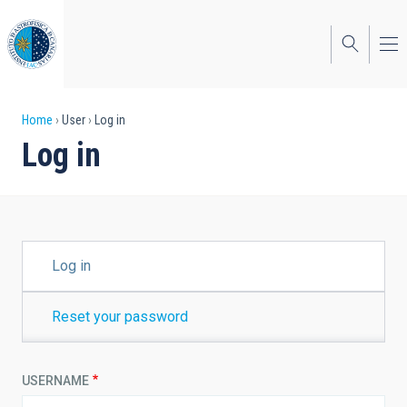
Skip
to
main
content
Breadcrumb
Home
User
Log in
Log in
PRIMARY
Log in
TABS
Reset your password
USERNAME