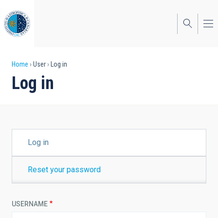
Skip
to
main
content
Breadcrumb
Home
User
Log in
Log in
PRIMARY
Log in
TABS
Reset your password
USERNAME