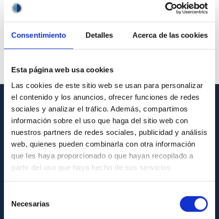
Consentimiento
Detalles
Acerca de las cookies
Esta página web usa cookies
Las cookies de este sitio web se usan para personalizar
el contenido y los anuncios, ofrecer funciones de redes
sociales y analizar el tráfico. Además, compartimos
GENERAL INFORMATION
información sobre el uso que haga del sitio web con
nuestros partners de redes sociales, publicidad y análisis
Contact
web, quienes pueden combinarla con otra información
How to get to the IAC
que les haya proporcionado o que hayan recopilado a
List of personnel
partir del uso que haya hecho de sus servicios.
Library
Selección
General register
Necesarias
de
consentimiento