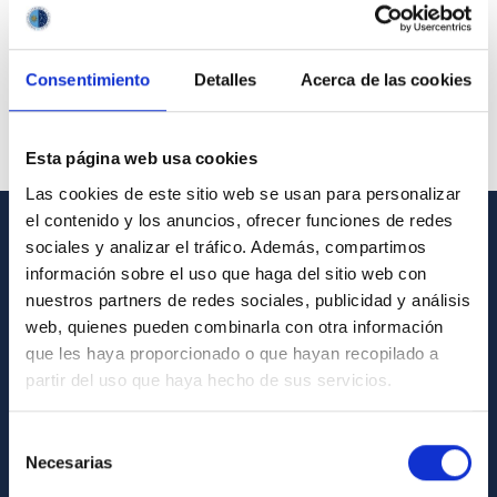
Consentimiento
Detalles
Acerca de las cookies
Esta página web usa cookies
Las cookies de este sitio web se usan para personalizar
el contenido y los anuncios, ofrecer funciones de redes
sociales y analizar el tráfico. Además, compartimos
GENERAL INFORMATION
información sobre el uso que haga del sitio web con
nuestros partners de redes sociales, publicidad y análisis
Contact
web, quienes pueden combinarla con otra información
How to get to the IAC
que les haya proporcionado o que hayan recopilado a
List of personnel
partir del uso que haya hecho de sus servicios.
Library
Selección
General register
Necesarias
de
consentimiento