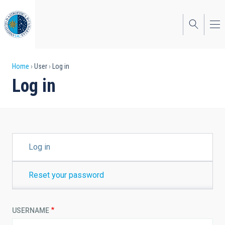
Skip
to
main
content
Breadcrumb
Home
User
Log in
Log in
PRIMARY
Log in
TABS
Reset your password
USERNAME