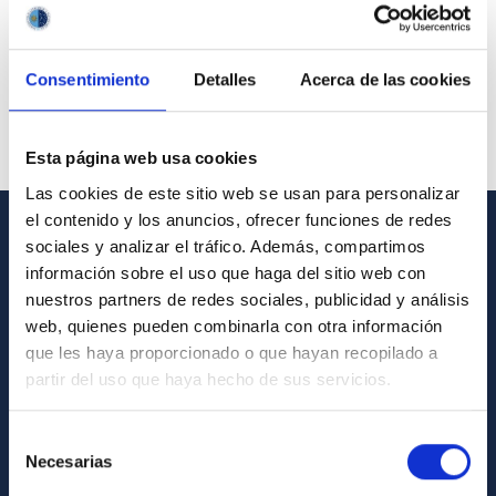
Consentimiento
Detalles
Acerca de las cookies
Esta página web usa cookies
Las cookies de este sitio web se usan para personalizar
el contenido y los anuncios, ofrecer funciones de redes
sociales y analizar el tráfico. Además, compartimos
GENERAL INFORMATION
información sobre el uso que haga del sitio web con
nuestros partners de redes sociales, publicidad y análisis
Contact
web, quienes pueden combinarla con otra información
How to get to the IAC
que les haya proporcionado o que hayan recopilado a
List of personnel
partir del uso que haya hecho de sus servicios.
Library
Selección
General register
Necesarias
de
consentimiento