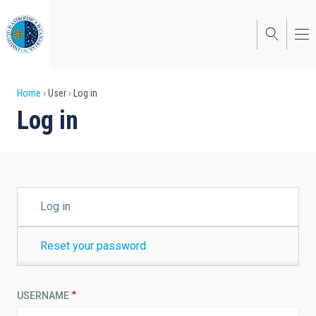
Skip
to
main
content
Breadcrumb
Home
User
Log in
Log in
PRIMARY
Log in
TABS
Reset your password
USERNAME