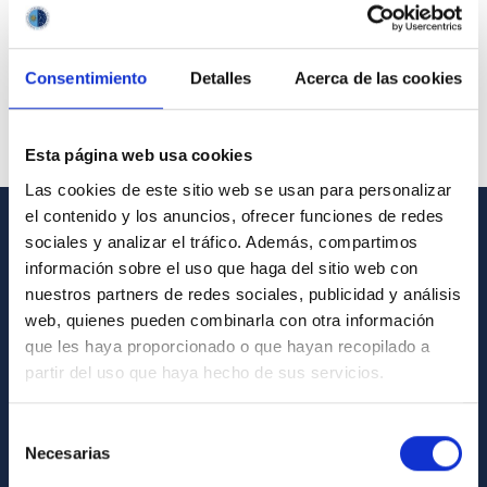
Consentimiento
Detalles
Acerca de las cookies
Esta página web usa cookies
Las cookies de este sitio web se usan para personalizar
el contenido y los anuncios, ofrecer funciones de redes
sociales y analizar el tráfico. Además, compartimos
GENERAL INFORMATION
información sobre el uso que haga del sitio web con
nuestros partners de redes sociales, publicidad y análisis
Contact
web, quienes pueden combinarla con otra información
How to get to the IAC
que les haya proporcionado o que hayan recopilado a
List of personnel
partir del uso que haya hecho de sus servicios.
Library
Selección
General register
Necesarias
de
consentimiento