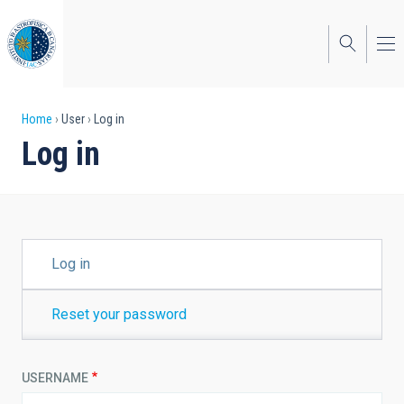
Skip
to
main
content
Breadcrumb
Home
User
Log in
Log in
PRIMARY
Log in
TABS
Reset your password
USERNAME