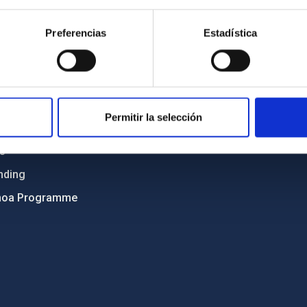
Sitemap
Preferencias
Estadística
ncy
Privacy policy
ics and anti-fraud policy
Legal notice
lity and diversity
Cookies policy
 and Sustainability
Accessibility
Permitir la selección
C
ts
nding
hoa Programme
s