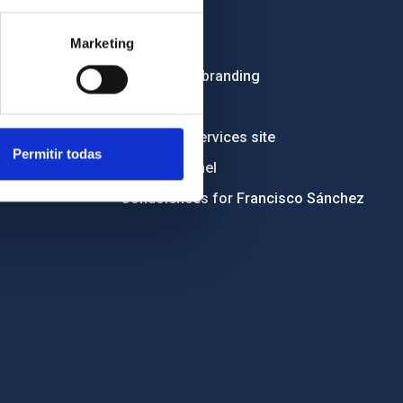
Employment
Marketing
Tenders
Institutional branding
RSS
Electronic services site
Permitir todas
Ethics channel
Condolences for Francisco Sánchez