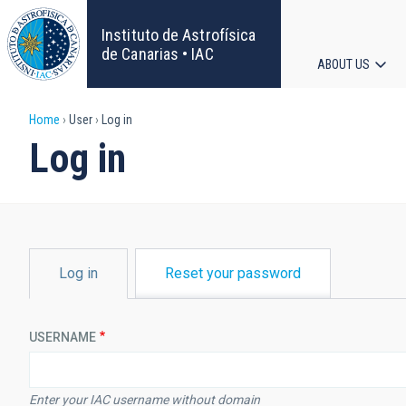
Skip
to
Instituto de Astrofísica
main
de Canarias • IAC
ABOUT US
content
Main
Breadcrumb
Home
User
Log in
navigat
Log in
PRIMARY
Log in
Reset your password
TABS
USERNAME
Enter your IAC username without domain