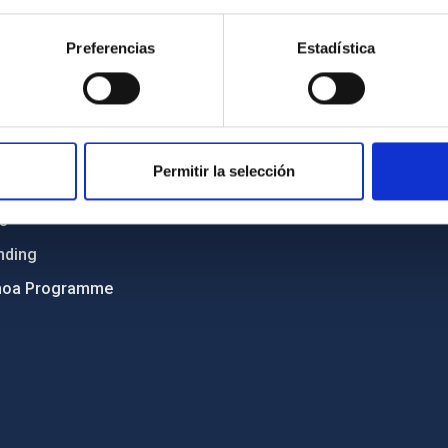
Sitemap
Preferencias
Estadística
ncy
Privacy policy
ics and anti-fraud policy
Legal notice
lity and diversity
Cookies policy
 and Sustainability
Accessibility
Permitir la selección
C
ts
nding
hoa Programme
s