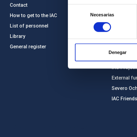
Contact
Legislation
Selección
Necesarias
de
How to get to the IAC
Transpare
consentimiento
List of personnel
Code of eth
Library
Gender equa
General register
Environment
Denegar
Forever IA
IAC Projec
External fu
Severo Oc
IAC Friend
PostFooter > Newsletter link