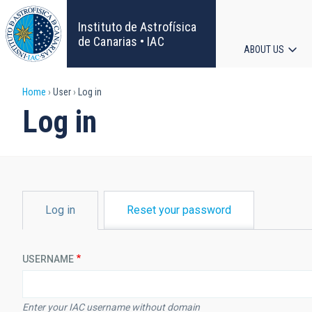
Skip
to
Instituto de Astrofísica
main
de Canarias • IAC
ABOUT US
content
Main
Breadcrumb
Home
User
Log in
navigat
Log in
PRIMARY
Log in
Reset your password
TABS
USERNAME
Enter your IAC username without domain