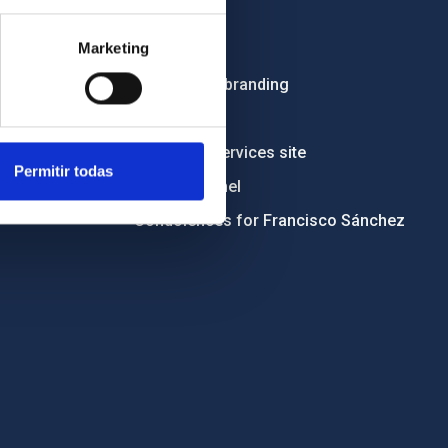
Employment
Marketing
Tenders
Institutional branding
RSS
Electronic services site
Permitir todas
Ethics channel
Condolences for Francisco Sánchez