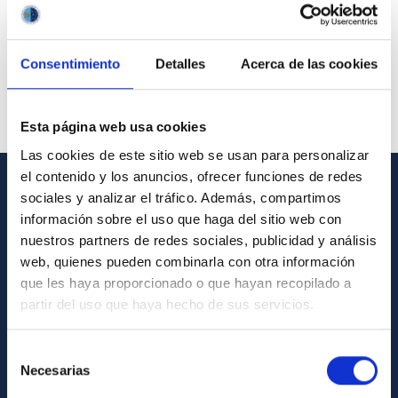
Consentimiento
Detalles
Acerca de las cookies
Esta página web usa cookies
Las cookies de este sitio web se usan para personalizar
el contenido y los anuncios, ofrecer funciones de redes
sociales y analizar el tráfico. Además, compartimos
GENERAL INFORMATION
información sobre el uso que haga del sitio web con
nuestros partners de redes sociales, publicidad y análisis
Contact
web, quienes pueden combinarla con otra información
How to get to the IAC
que les haya proporcionado o que hayan recopilado a
List of personnel
partir del uso que haya hecho de sus servicios.
Library
Selección
General register
Necesarias
de
consentimiento