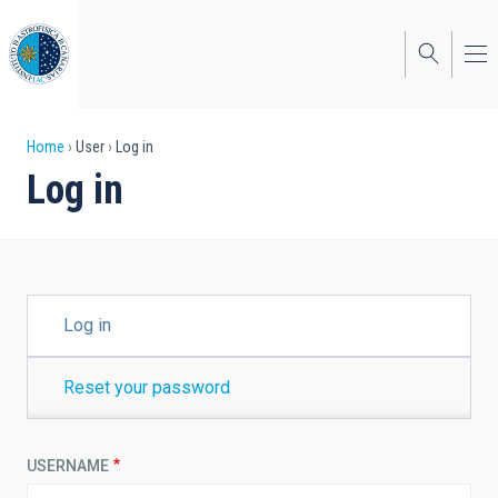
Skip
to
main
content
Breadcrumb
Home
User
Log in
Log in
PRIMARY
Log in
TABS
Reset your password
USERNAME