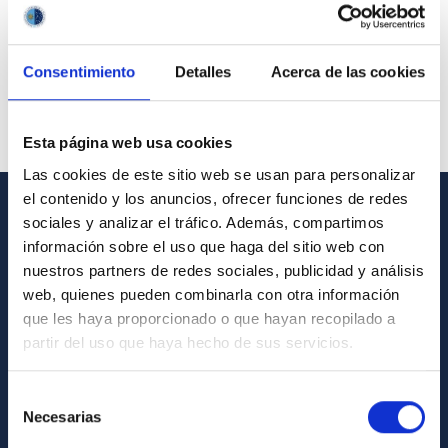
Consentimiento
Detalles
Acerca de las cookies
Esta página web usa cookies
Las cookies de este sitio web se usan para personalizar
el contenido y los anuncios, ofrecer funciones de redes
sociales y analizar el tráfico. Además, compartimos
GENERAL INFORMATION
información sobre el uso que haga del sitio web con
nuestros partners de redes sociales, publicidad y análisis
Contact
web, quienes pueden combinarla con otra información
How to get to the IAC
que les haya proporcionado o que hayan recopilado a
List of personnel
partir del uso que haya hecho de sus servicios.
Library
Selección
General register
Necesarias
de
consentimiento