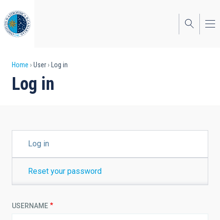
Skip
to
main
content
Breadcrumb
Home
User
Log in
Log in
PRIMARY
Log in
TABS
Reset your password
USERNAME