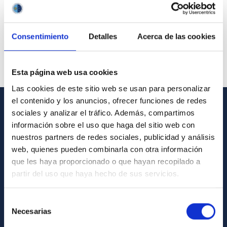
Consentimiento
Detalles
Acerca de las cookies
Esta página web usa cookies
Las cookies de este sitio web se usan para personalizar
el contenido y los anuncios, ofrecer funciones de redes
sociales y analizar el tráfico. Además, compartimos
GENERAL INFORMATION
información sobre el uso que haga del sitio web con
nuestros partners de redes sociales, publicidad y análisis
Contact
web, quienes pueden combinarla con otra información
How to get to the IAC
que les haya proporcionado o que hayan recopilado a
List of personnel
partir del uso que haya hecho de sus servicios.
Library
Selección
General register
Necesarias
de
consentimiento