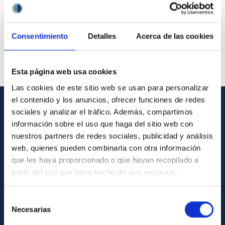
Consentimiento
Detalles
Acerca de las cookies
Esta página web usa cookies
Las cookies de este sitio web se usan para personalizar
el contenido y los anuncios, ofrecer funciones de redes
sociales y analizar el tráfico. Además, compartimos
GENERAL INFORMATION
información sobre el uso que haga del sitio web con
nuestros partners de redes sociales, publicidad y análisis
Contact
web, quienes pueden combinarla con otra información
How to get to the IAC
que les haya proporcionado o que hayan recopilado a
List of personnel
partir del uso que haya hecho de sus servicios.
Library
Selección
General register
Necesarias
de
consentimiento