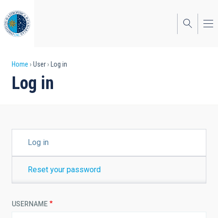
Skip
to
main
content
Breadcrumb
Home
User
Log in
Log in
PRIMARY
Log in
TABS
Reset your password
USERNAME