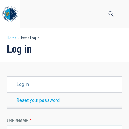
Skip
to
main
content
Breadcrumb
Home
User
Log in
Log in
PRIMARY
Log in
TABS
Reset your password
USERNAME