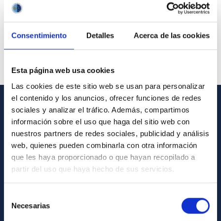
Consentimiento
Detalles
Acerca de las cookies
Esta página web usa cookies
Las cookies de este sitio web se usan para personalizar
el contenido y los anuncios, ofrecer funciones de redes
sociales y analizar el tráfico. Además, compartimos
GENERAL INFORMATION
información sobre el uso que haga del sitio web con
nuestros partners de redes sociales, publicidad y análisis
Contact
web, quienes pueden combinarla con otra información
How to get to the IAC
que les haya proporcionado o que hayan recopilado a
List of personnel
partir del uso que haya hecho de sus servicios.
Library
Selección
General register
Necesarias
de
consentimiento