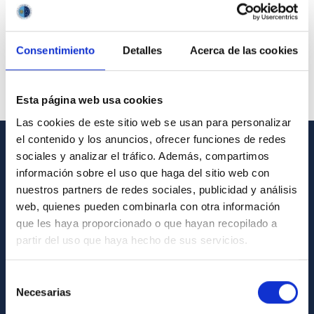
Consentimiento
Detalles
Acerca de las cookies
Esta página web usa cookies
Las cookies de este sitio web se usan para personalizar
el contenido y los anuncios, ofrecer funciones de redes
sociales y analizar el tráfico. Además, compartimos
GENERAL INFORMATION
información sobre el uso que haga del sitio web con
nuestros partners de redes sociales, publicidad y análisis
Contact
web, quienes pueden combinarla con otra información
How to get to the IAC
que les haya proporcionado o que hayan recopilado a
List of personnel
partir del uso que haya hecho de sus servicios.
Library
Selección
General register
Necesarias
de
consentimiento