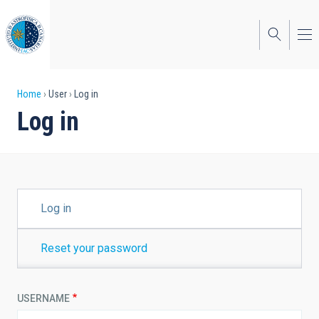
Skip
to
main
content
Breadcrumb
Home
User
Log in
Log in
PRIMARY
Log in
TABS
Reset your password
USERNAME