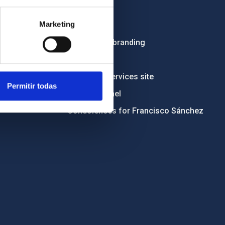
Employment
Marketing
Tenders
Institutional branding
RSS
Electronic services site
Permitir todas
Ethics channel
Condolences for Francisco Sánchez