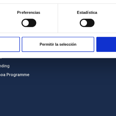
Sitemap
Preferencias
Estadística
ncy
Privacy policy
ics and anti-fraud policy
Legal notice
lity and diversity
Cookies policy
 and Sustainability
Accessibility
Permitir la selección
C
ts
nding
hoa Programme
s