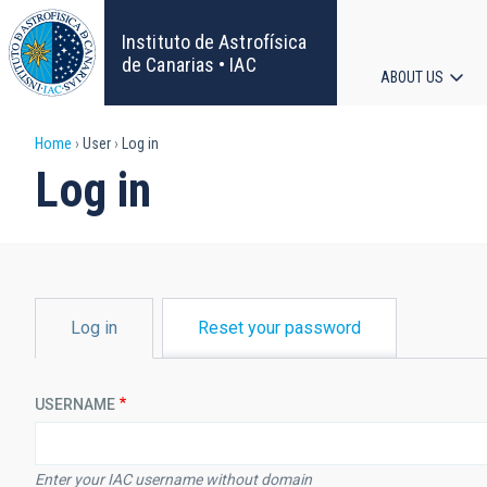
Skip
to
Instituto de Astrofísica
main
de Canarias • IAC
ABOUT US
content
Main
Breadcrumb
Home
User
Log in
navigat
Log in
PRIMARY
Log in
Reset your password
TABS
USERNAME
Enter your IAC username without domain