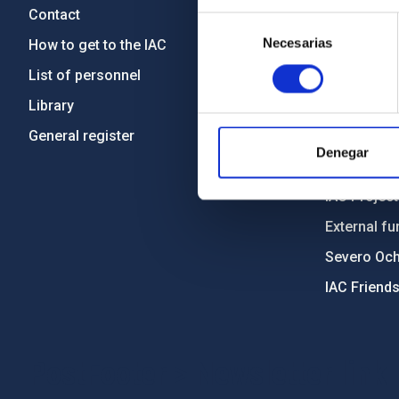
Contact
Legislation
Selección
Necesarias
de
How to get to the IAC
Transpare
consentimiento
List of personnel
Code of eth
Library
Gender equa
General register
Environment
Denegar
Forever IA
IAC Projec
External fu
Severo Oc
IAC Friend
PostFooter > Newsletter link