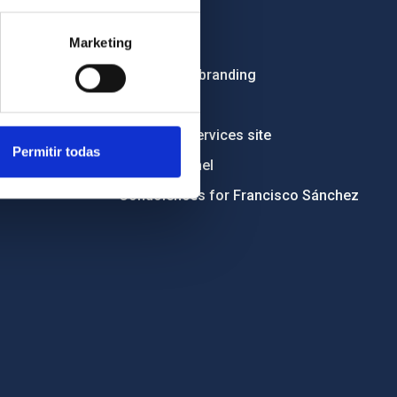
Employment
Marketing
Tenders
Institutional branding
RSS
Electronic services site
Permitir todas
Ethics channel
Condolences for Francisco Sánchez