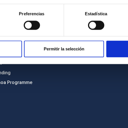
Sitemap
Preferencias
Estadística
ncy
Privacy policy
ics and anti-fraud policy
Legal notice
lity and diversity
Cookies policy
 and Sustainability
Accessibility
Permitir la selección
C
ts
nding
hoa Programme
s