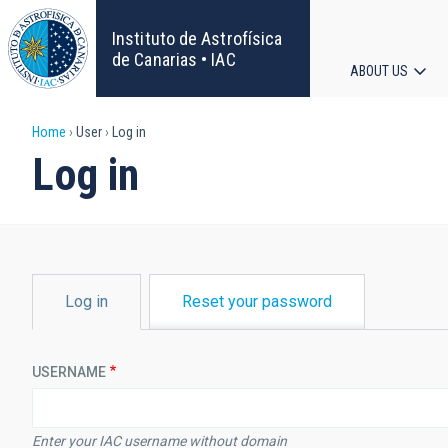
Skip
to
Instituto de Astrofísica
main
de Canarias • IAC
ABOUT US
content
Main
Breadcrumb
Home
User
Log in
navigat
Log in
PRIMARY
Log in
Reset your password
TABS
USERNAME
Enter your IAC username without domain