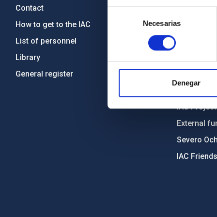
Contact
Legislation
Selección
Necesarias
de
How to get to the IAC
Transpare
consentimiento
List of personnel
Code of eth
Library
Gender equa
General register
Environment
Denegar
Forever IA
IAC Projec
External fu
Severo Oc
IAC Friend
PostFooter > Newsletter link