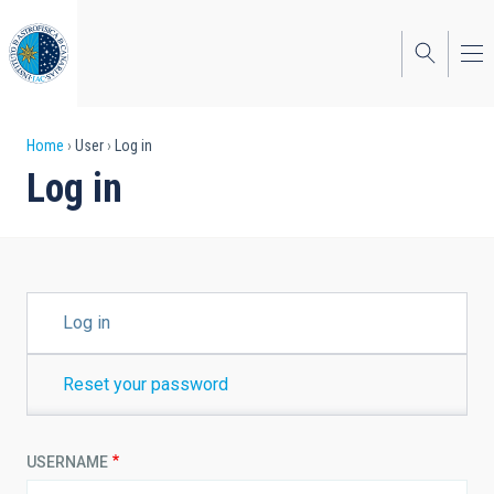
Skip
to
main
content
Breadcrumb
Home
User
Log in
Log in
PRIMARY
Log in
TABS
Reset your password
USERNAME