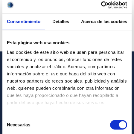
Consentimiento
Detalles
Acerca de las cookies
Esta página web usa cookies
Las cookies de este sitio web se usan para personalizar
el contenido y los anuncios, ofrecer funciones de redes
sociales y analizar el tráfico. Además, compartimos
GENERAL INFORMATION
información sobre el uso que haga del sitio web con
nuestros partners de redes sociales, publicidad y análisis
Contact
web, quienes pueden combinarla con otra información
How to get to the IAC
que les haya proporcionado o que hayan recopilado a
List of personnel
partir del uso que haya hecho de sus servicios.
Library
Selección
General register
Necesarias
de
consentimiento