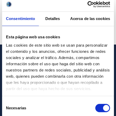
Consentimiento
Detalles
Acerca de las cookies
Esta página web usa cookies
Las cookies de este sitio web se usan para personalizar
el contenido y los anuncios, ofrecer funciones de redes
sociales y analizar el tráfico. Además, compartimos
GENERAL INFORMATION
información sobre el uso que haga del sitio web con
nuestros partners de redes sociales, publicidad y análisis
Contact
web, quienes pueden combinarla con otra información
How to get to the IAC
que les haya proporcionado o que hayan recopilado a
List of personnel
partir del uso que haya hecho de sus servicios.
Library
Selección
General register
Necesarias
de
consentimiento