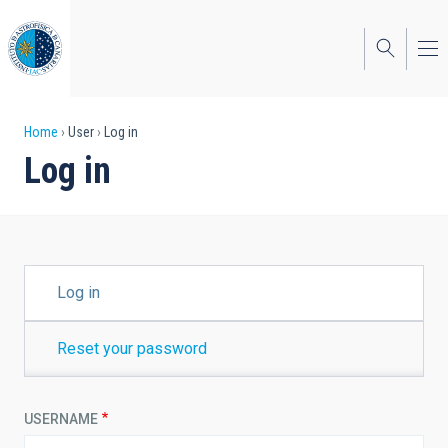
Skip
to
main
content
Breadcrumb
Home
User
Log in
Log in
PRIMARY
Log in
TABS
Reset your password
USERNAME