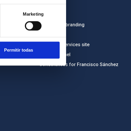
Employment
Marketing
Tenders
Institutional branding
RSS
Electronic services site
Permitir todas
Ethics channel
Condolences for Francisco Sánchez