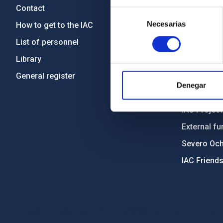
Contact
Legislation
Selección
Necesarias
de
How to get to the IAC
Transpare
consentimiento
List of personnel
Code of eth
Library
Gender equa
General register
Environment
Denegar
Forever IA
IAC Projec
External fu
Severo Oc
IAC Friend
PostFooter > Newsletter link