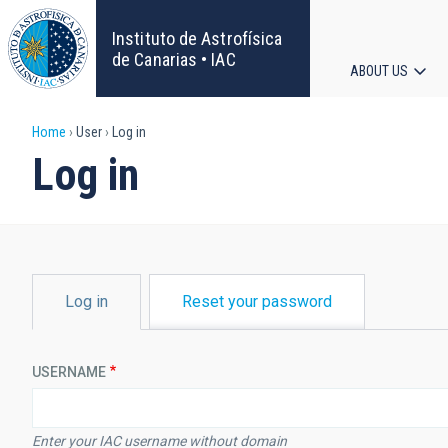
Skip
to
Instituto de Astrofísica
main
de Canarias • IAC
ABOUT US
content
Main
Breadcrumb
Home
User
Log in
navigat
Log in
PRIMARY
Log in
Reset your password
TABS
USERNAME
Enter your IAC username without domain