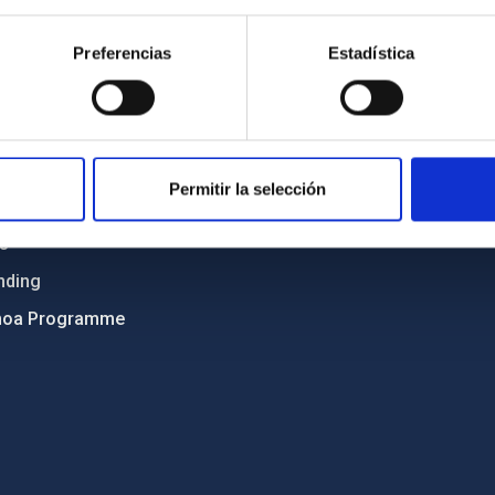
Sitemap
Preferencias
Estadística
ncy
Privacy policy
ics and anti-fraud policy
Legal notice
lity and diversity
Cookies policy
 and Sustainability
Accessibility
Permitir la selección
C
ts
nding
hoa Programme
s