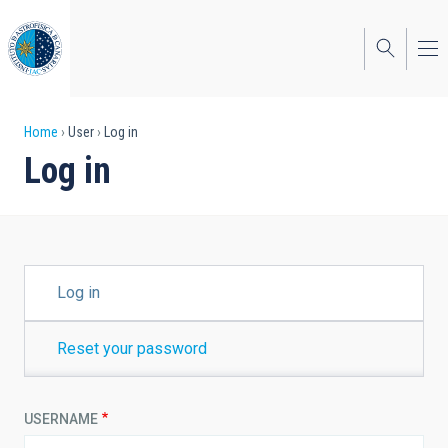
Skip
to
main
content
Breadcrumb
Home
User
Log in
Log in
PRIMARY
Log in
TABS
Reset your password
USERNAME