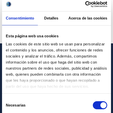
Consentimiento
Detalles
Acerca de las cookies
Esta página web usa cookies
Las cookies de este sitio web se usan para personalizar
el contenido y los anuncios, ofrecer funciones de redes
sociales y analizar el tráfico. Además, compartimos
GENERAL INFORMATION
información sobre el uso que haga del sitio web con
nuestros partners de redes sociales, publicidad y análisis
Contact
web, quienes pueden combinarla con otra información
How to get to the IAC
que les haya proporcionado o que hayan recopilado a
List of personnel
partir del uso que haya hecho de sus servicios.
Library
Selección
General register
Necesarias
de
consentimiento