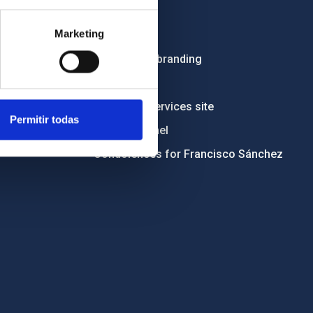
Employment
Marketing
Tenders
Institutional branding
RSS
Electronic services site
Permitir todas
Ethics channel
Condolences for Francisco Sánchez