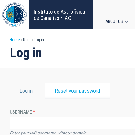
Skip
to
Instituto de Astrofísica
main
de Canarias • IAC
ABOUT US
content
Main
Breadcrumb
Home
User
Log in
navigat
Log in
PRIMARY
Log in
Reset your password
TABS
USERNAME
Enter your IAC username without domain