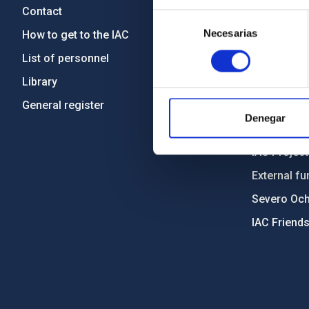
Contact
Legislation
Selección
Necesarias
de
How to get to the IAC
Transpare
consentimiento
List of personnel
Code of eth
Library
Gender equa
General register
Environment
Denegar
Forever IA
IAC Projec
External fu
Severo Oc
IAC Friend
PostFooter > Newsletter link