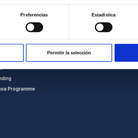
Sitemap
Preferencias
Estadística
ncy
Privacy policy
ics and anti-fraud policy
Legal notice
lity and diversity
Cookies policy
 and Sustainability
Accessibility
Permitir la selección
C
ts
nding
hoa Programme
s