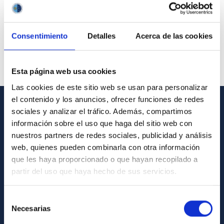
Consentimiento
Detalles
Acerca de las cookies
Esta página web usa cookies
Las cookies de este sitio web se usan para personalizar
el contenido y los anuncios, ofrecer funciones de redes
sociales y analizar el tráfico. Además, compartimos
GENERAL INFORMATION
información sobre el uso que haga del sitio web con
nuestros partners de redes sociales, publicidad y análisis
Contact
web, quienes pueden combinarla con otra información
How to get to the IAC
que les haya proporcionado o que hayan recopilado a
List of personnel
partir del uso que haya hecho de sus servicios.
Library
Selección
General register
Necesarias
de
consentimiento