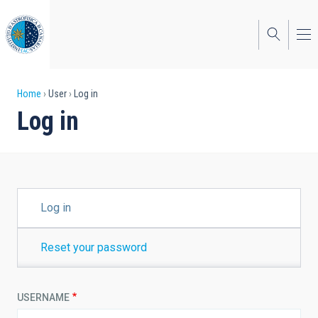
Skip
to
main
content
Breadcrumb
Home
User
Log in
Log in
PRIMARY
Log in
TABS
Reset your password
USERNAME