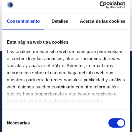
Consentimiento
Detalles
Acerca de las cookies
Esta página web usa cookies
Las cookies de este sitio web se usan para personalizar
el contenido y los anuncios, ofrecer funciones de redes
sociales y analizar el tráfico. Además, compartimos
GENERAL INFORMATION
información sobre el uso que haga del sitio web con
nuestros partners de redes sociales, publicidad y análisis
Contact
web, quienes pueden combinarla con otra información
How to get to the IAC
que les haya proporcionado o que hayan recopilado a
List of personnel
partir del uso que haya hecho de sus servicios.
Library
Selección
General register
Necesarias
de
consentimiento