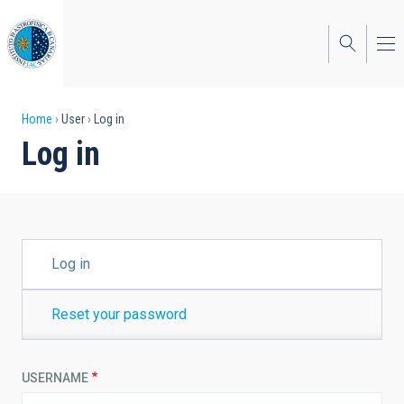
Skip
to
main
content
Breadcrumb
Home
User
Log in
Log in
PRIMARY
Log in
TABS
Reset your password
USERNAME