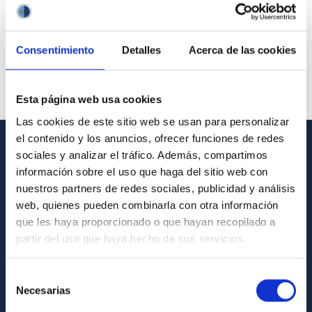
Consentimiento
Detalles
Acerca de las cookies
Esta página web usa cookies
Las cookies de este sitio web se usan para personalizar
el contenido y los anuncios, ofrecer funciones de redes
sociales y analizar el tráfico. Además, compartimos
GENERAL INFORMATION
información sobre el uso que haga del sitio web con
nuestros partners de redes sociales, publicidad y análisis
Contact
web, quienes pueden combinarla con otra información
How to get to the IAC
que les haya proporcionado o que hayan recopilado a
List of personnel
partir del uso que haya hecho de sus servicios.
Library
Selección
General register
Necesarias
de
consentimiento