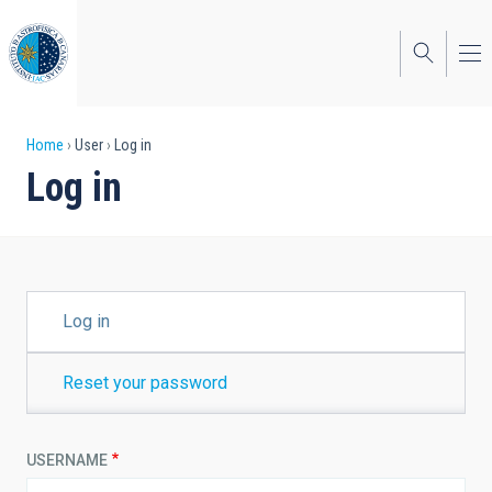
Skip
to
main
content
Breadcrumb
Home
User
Log in
Log in
PRIMARY
Log in
TABS
Reset your password
USERNAME