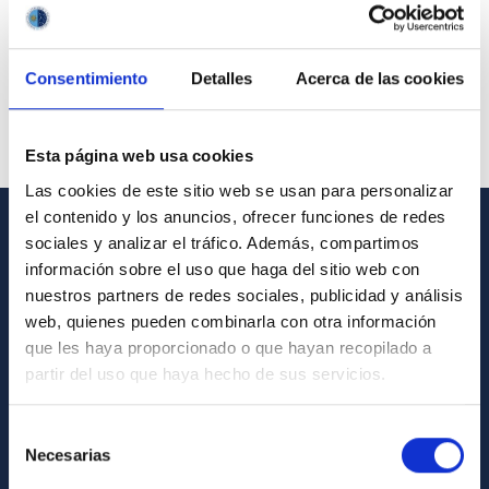
Consentimiento
Detalles
Acerca de las cookies
Esta página web usa cookies
Las cookies de este sitio web se usan para personalizar
el contenido y los anuncios, ofrecer funciones de redes
sociales y analizar el tráfico. Además, compartimos
GENERAL INFORMATION
información sobre el uso que haga del sitio web con
nuestros partners de redes sociales, publicidad y análisis
Contact
web, quienes pueden combinarla con otra información
How to get to the IAC
que les haya proporcionado o que hayan recopilado a
List of personnel
partir del uso que haya hecho de sus servicios.
Library
Selección
General register
Necesarias
de
consentimiento