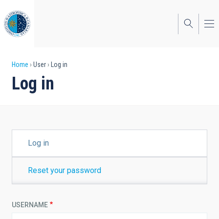
Skip
to
main
content
Breadcrumb
Home
User
Log in
Log in
PRIMARY
Log in
TABS
Reset your password
USERNAME