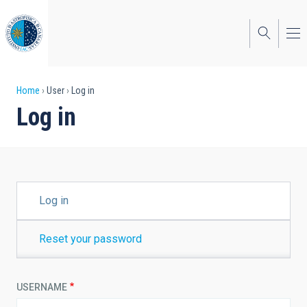
Skip
to
main
content
Breadcrumb
Home
User
Log in
Log in
PRIMARY
Log in
TABS
Reset your password
USERNAME