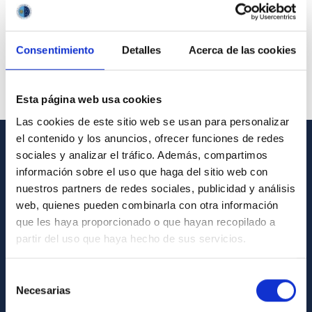
Consentimiento
Detalles
Acerca de las cookies
Esta página web usa cookies
Las cookies de este sitio web se usan para personalizar
el contenido y los anuncios, ofrecer funciones de redes
sociales y analizar el tráfico. Además, compartimos
GENERAL INFORMATION
información sobre el uso que haga del sitio web con
nuestros partners de redes sociales, publicidad y análisis
Contact
web, quienes pueden combinarla con otra información
How to get to the IAC
que les haya proporcionado o que hayan recopilado a
List of personnel
partir del uso que haya hecho de sus servicios.
Library
Selección
General register
Necesarias
de
consentimiento