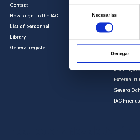
Contact
Legislation
Selección
Necesarias
de
How to get to the IAC
Transpare
consentimiento
List of personnel
Code of eth
Library
Gender equa
General register
Environment
Denegar
Forever IA
IAC Projec
External fu
Severo Oc
IAC Friend
PostFooter > Newsletter link