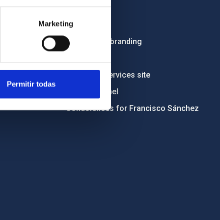
Employment
Marketing
Tenders
Institutional branding
RSS
Electronic services site
Permitir todas
Ethics channel
Condolences for Francisco Sánchez