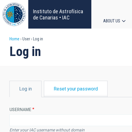
Skip
to
Instituto de Astrofísica
main
de Canarias • IAC
ABOUT US
content
Main
Breadcrumb
Home
User
Log in
navigat
Log in
PRIMARY
Log in
Reset your password
TABS
USERNAME
Enter your IAC username without domain