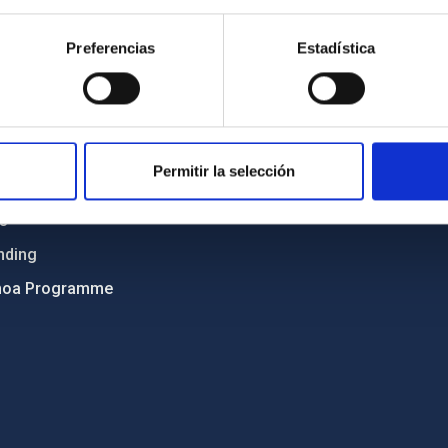
Sitemap
Preferencias
Estadística
ncy
Privacy policy
ics and anti-fraud policy
Legal notice
lity and diversity
Cookies policy
 and Sustainability
Accessibility
Permitir la selección
C
ts
nding
hoa Programme
s