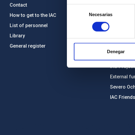
Contact
Legislation
Selección
Necesarias
de
How to get to the IAC
Transpare
consentimiento
List of personnel
Code of eth
Library
Gender equa
General register
Environment
Denegar
Forever IA
IAC Projec
External fu
Severo Oc
IAC Friend
PostFooter > Newsletter link