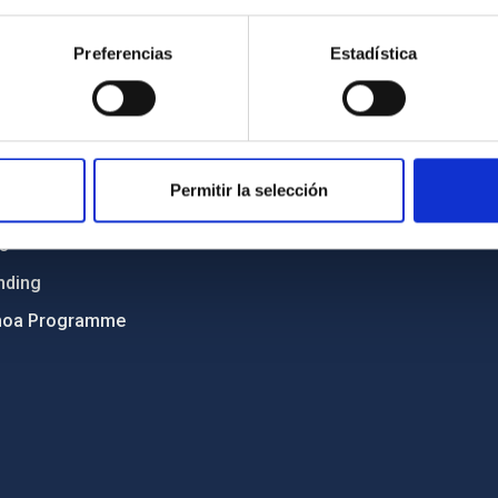
Sitemap
Preferencias
Estadística
ncy
Privacy policy
ics and anti-fraud policy
Legal notice
lity and diversity
Cookies policy
 and Sustainability
Accessibility
Permitir la selección
C
ts
nding
hoa Programme
s