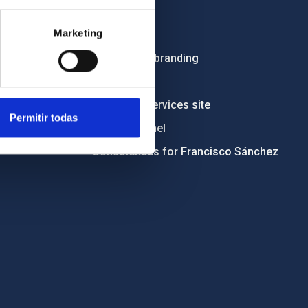
Employment
Marketing
Tenders
Institutional branding
RSS
Electronic services site
Permitir todas
Ethics channel
Condolences for Francisco Sánchez