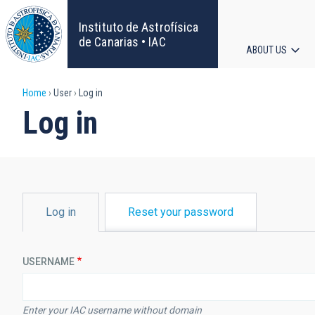
Skip
to
Instituto de Astrofísica
main
de Canarias • IAC
ABOUT US
content
Main
Breadcrumb
Home
User
Log in
navigat
Log in
PRIMARY
Log in
Reset your password
TABS
USERNAME
Enter your IAC username without domain