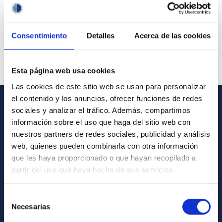
Consentimiento
Detalles
Acerca de las cookies
Esta página web usa cookies
Las cookies de este sitio web se usan para personalizar
el contenido y los anuncios, ofrecer funciones de redes
sociales y analizar el tráfico. Además, compartimos
GENERAL INFORMATION
información sobre el uso que haga del sitio web con
nuestros partners de redes sociales, publicidad y análisis
Contact
web, quienes pueden combinarla con otra información
How to get to the IAC
que les haya proporcionado o que hayan recopilado a
List of personnel
partir del uso que haya hecho de sus servicios.
Library
Selección
General register
Necesarias
de
consentimiento