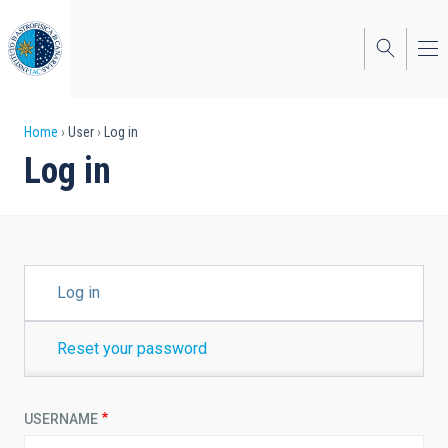
Skip
to
main
content
Breadcrumb
Home
User
Log in
Log in
PRIMARY
Log in
TABS
Reset your password
USERNAME