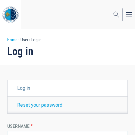
Skip
to
main
content
Breadcrumb
Home
User
Log in
Log in
PRIMARY
Log in
TABS
Reset your password
USERNAME