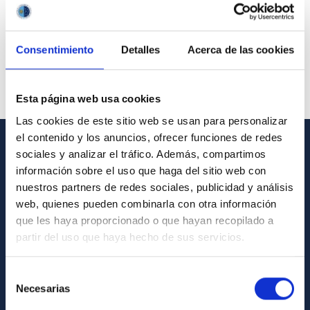
Consentimiento
Detalles
Acerca de las cookies
Esta página web usa cookies
Las cookies de este sitio web se usan para personalizar
el contenido y los anuncios, ofrecer funciones de redes
sociales y analizar el tráfico. Además, compartimos
GENERAL INFORMATION
información sobre el uso que haga del sitio web con
nuestros partners de redes sociales, publicidad y análisis
Contact
web, quienes pueden combinarla con otra información
How to get to the IAC
que les haya proporcionado o que hayan recopilado a
List of personnel
partir del uso que haya hecho de sus servicios.
Library
Selección
General register
Necesarias
de
consentimiento