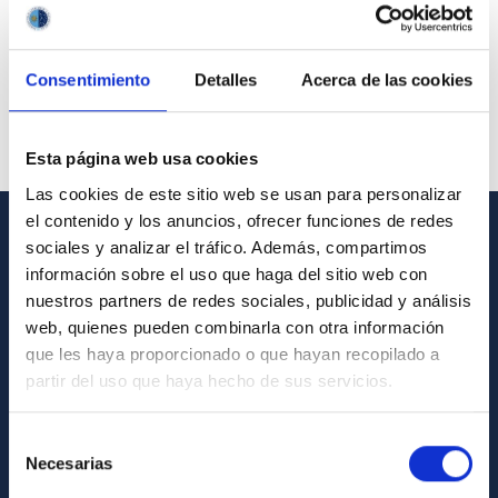
Consentimiento
Detalles
Acerca de las cookies
Esta página web usa cookies
Las cookies de este sitio web se usan para personalizar
el contenido y los anuncios, ofrecer funciones de redes
sociales y analizar el tráfico. Además, compartimos
GENERAL INFORMATION
información sobre el uso que haga del sitio web con
nuestros partners de redes sociales, publicidad y análisis
Contact
web, quienes pueden combinarla con otra información
How to get to the IAC
que les haya proporcionado o que hayan recopilado a
List of personnel
partir del uso que haya hecho de sus servicios.
Library
Selección
General register
Necesarias
de
consentimiento