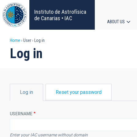
Skip
to
Instituto de Astrofísica
main
de Canarias • IAC
ABOUT US
content
Main
Breadcrumb
Home
User
Log in
navigat
Log in
PRIMARY
Log in
Reset your password
TABS
USERNAME
Enter your IAC username without domain