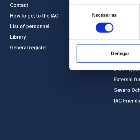
Contact
Legislation
Selección
Necesarias
de
How to get to the IAC
Transpare
consentimiento
List of personnel
Code of eth
Library
Gender equa
General register
Environment
Denegar
Forever IA
IAC Projec
External fu
Severo Oc
IAC Friend
PostFooter > Newsletter link