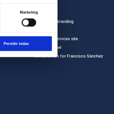
Employment
Marketing
Tenders
Institutional branding
RSS
Electronic services site
Permitir todas
Ethics channel
Condolences for Francisco Sánchez