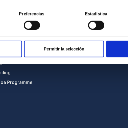
Sitemap
Preferencias
Estadística
ncy
Privacy policy
ics and anti-fraud policy
Legal notice
lity and diversity
Cookies policy
 and Sustainability
Accessibility
Permitir la selección
C
ts
nding
hoa Programme
s