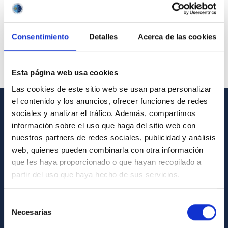
Consentimiento
Detalles
Acerca de las cookies
Esta página web usa cookies
Las cookies de este sitio web se usan para personalizar
el contenido y los anuncios, ofrecer funciones de redes
sociales y analizar el tráfico. Además, compartimos
GENERAL INFORMATION
información sobre el uso que haga del sitio web con
nuestros partners de redes sociales, publicidad y análisis
Contact
web, quienes pueden combinarla con otra información
How to get to the IAC
que les haya proporcionado o que hayan recopilado a
List of personnel
partir del uso que haya hecho de sus servicios.
Library
Selección
General register
Necesarias
de
consentimiento