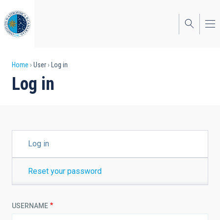
Skip
to
main
content
Breadcrumb
Home
User
Log in
Log in
PRIMARY
Log in
TABS
Reset your password
USERNAME