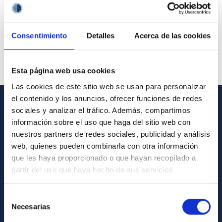
Consentimiento
Detalles
Acerca de las cookies
Esta página web usa cookies
Las cookies de este sitio web se usan para personalizar
el contenido y los anuncios, ofrecer funciones de redes
sociales y analizar el tráfico. Además, compartimos
GENERAL INFORMATION
información sobre el uso que haga del sitio web con
nuestros partners de redes sociales, publicidad y análisis
Contact
web, quienes pueden combinarla con otra información
How to get to the IAC
que les haya proporcionado o que hayan recopilado a
List of personnel
partir del uso que haya hecho de sus servicios.
Library
Selección
General register
Necesarias
de
consentimiento